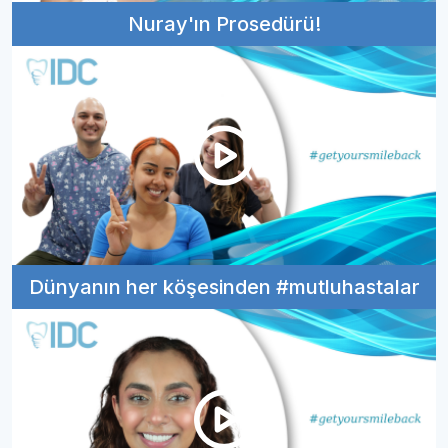
Nuray'ın Prosedürü!
Dünyanın her köşesinden #mutluhastalar